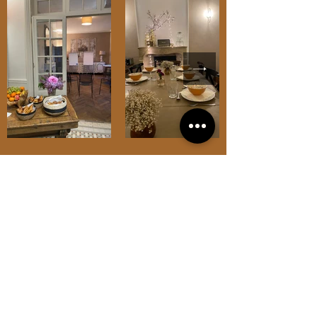
Ferme de Marcy, 77260 La
Ferté-sous-Jouarre
ledomainedemarcy@gmail.com
Tél :
06 67 76 89 89